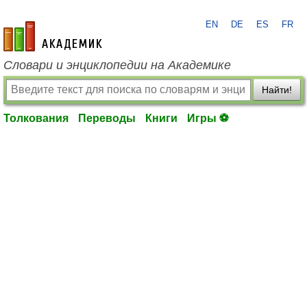
EN
DE
ES
FR
academic.ru
Словари и энциклопедии на Академике
Найти!
Толкования
Переводы
Книги
Игры ⚽