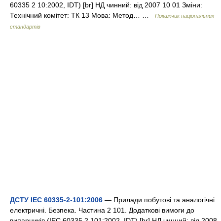
60335 2 10:2002, IDT) [br] НД чинний: від 2007 10 01 Зміни:
Технічний комітет: ТК 13 Мова: Метод… …
Покажчик національних
стандартів
ДСТУ IEC 60335-2-101:2006
— Прилади побутові та аналогічні
електричні. Безпека. Частина 2 101. Додаткові вимоги до
випарників (IEC 60335 2 101:2002, IDT) [br] НД чинний: від 2008